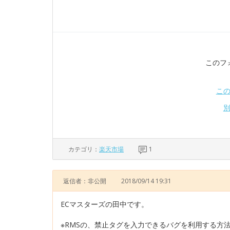
このフ
こ
カテゴリ：
楽天市場
1
返信者：非公開
2018/09/14 19:31
ECマスターズの田中です。
※RMSの、禁止タグを入力できるバグを利用する方