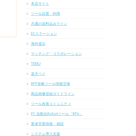
本店サイト
ツール設置・利用
共通の送料込みライン
ECステーション
海外進出
マッチング・コラボレーション
TEMU
楽天ペイ
RPP攻略ツール情報交換
商品画像登録ガイドライン
ツール改善コミュニティ
PC 自動化Robotツール「RPA」
業者営業情報・相談
システム導入支援