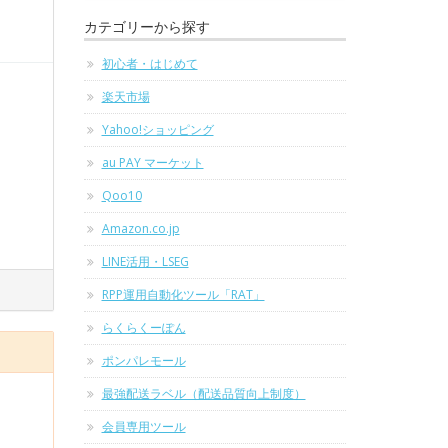
カテゴリーから探す
初心者・はじめて
楽天市場
Yahoo!ショッピング
au PAY マーケット
Qoo10
Amazon.co.jp
LINE活用・LSEG
RPP運用自動化ツール「RAT」
らくらくーぽん
ポンパレモール
最強配送ラベル（配送品質向上制度）
会員専用ツール