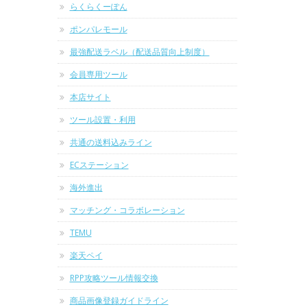
らくらくーぽん
ポンパレモール
最強配送ラベル（配送品質向上制度）
会員専用ツール
本店サイト
ツール設置・利用
共通の送料込みライン
ECステーション
海外進出
マッチング・コラボレーション
TEMU
楽天ペイ
RPP攻略ツール情報交換
商品画像登録ガイドライン