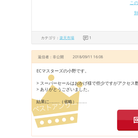
こ
カテゴリ：
楽天市場
1
返信者：非公開
2018/09/11 16:08
ECマスターズの小野です。
> スーパーセールはおかげ様で些少ですがアクセス
> ありがとうございました。
結果に………（省略）………