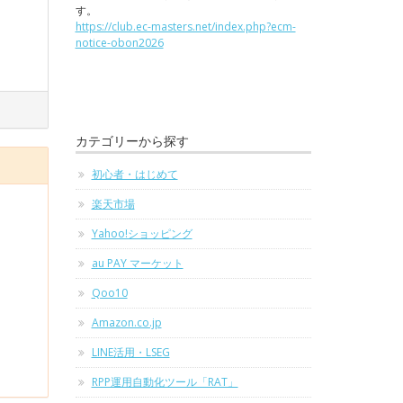
す。
https://club.ec-masters.net/index.php?ecm-
notice-obon2026
カテゴリーから探す
初心者・はじめて
楽天市場
Yahoo!ショッピング
au PAY マーケット
Qoo10
Amazon.co.jp
LINE活用・LSEG
RPP運用自動化ツール「RAT」