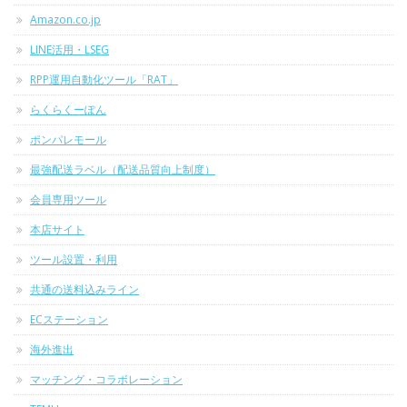
Amazon.co.jp
LINE活用・LSEG
RPP運用自動化ツール「RAT」
らくらくーぽん
ポンパレモール
最強配送ラベル（配送品質向上制度）
会員専用ツール
本店サイト
ツール設置・利用
共通の送料込みライン
ECステーション
海外進出
マッチング・コラボレーション