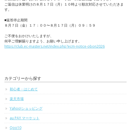
ご返信は休業明けの８月１７日（月）１０時より順次対応させていただきま
す。
■返答停止期間
８月７日（金）１７：００〜８月１７日（月）０９：５９
ご不便をおかけいたしますが、
何卒ご理解賜りますよう、お願い申し上げます。
https://club.ec-masters.net/index.php?ecm-notice-obon2026
カテゴリーから探す
初心者・はじめて
楽天市場
Yahoo!ショッピング
au PAY マーケット
Qoo10