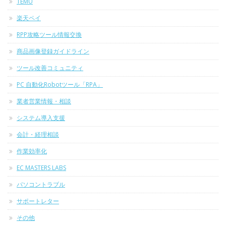
TEMU
楽天ペイ
RPP攻略ツール情報交換
商品画像登録ガイドライン
ツール改善コミュニティ
PC 自動化Robotツール「RPA」
業者営業情報・相談
システム導入支援
会計・経理相談
作業効率化
EC MASTERS LABS
パソコントラブル
サポートレター
その他