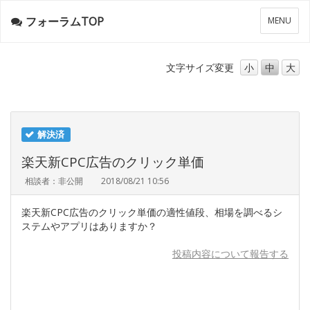
フォーラムTOP
メ
MENU
ニ
ュ
ー
文字サイズ
変更
小
中
大
解決済
楽天新CPC広告のクリック単価
相談者：非公開
2018/08/21 10:56
楽天新CPC広告のクリック単価の適性値段、相場を調べるシ
ステムやアプリはありますか？
投稿内容について報告する