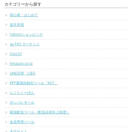
カテゴリーから探す
初心者・はじめて
楽天市場
Yahoo!ショッピング
au PAY マーケット
Qoo10
Amazon.co.jp
LINE活用・LSEG
RPP運用自動化ツール「RAT」
らくらくーぽん
ポンパレモール
最強配送ラベル（配送品質向上制度）
会員専用ツール
本店サイト