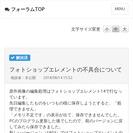
フォーラムTOP
メ
MENU
ニ
ュ
ー
文字サイズ
変更
小
中
大
解決済
フォトショップエレメントの不具合について
相談者：非公開
2018/08/14 15:52
原作画像の編集処理はフォトショップエレメント14で行なっ
ています。
先日編集したものをいつもの様に保存しようとすると、「処
理できません」
「メモリ不足です」の表示が出て、保存できませんでした。
PCのプログラム更新した後でしたので、前のバージョンに戻
してみたら保存できました。
新しいバージョン（1803）ではフォトショップエレメントの