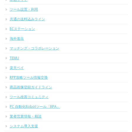
ツール設置・利用
共通の送料込みライン
ECステーション
海外進出
マッチング・コラボレーション
TEMU
楽天ペイ
RPP攻略ツール情報交換
商品画像登録ガイドライン
ツール改善コミュニティ
PC 自動化Robotツール「RPA」
業者営業情報・相談
システム導入支援