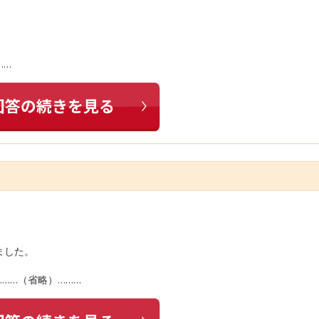
……
ました。
……（省略）………