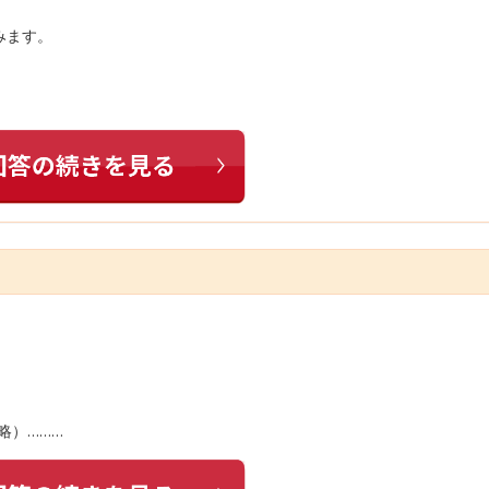
みます。
略）………