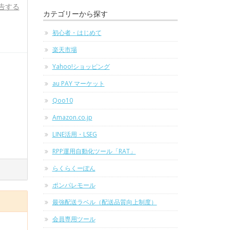
告する
カテゴリーから探す
初心者・はじめて
楽天市場
Yahoo!ショッピング
au PAY マーケット
Qoo10
Amazon.co.jp
LINE活用・LSEG
RPP運用自動化ツール「RAT」
らくらくーぽん
ポンパレモール
最強配送ラベル（配送品質向上制度）
会員専用ツール