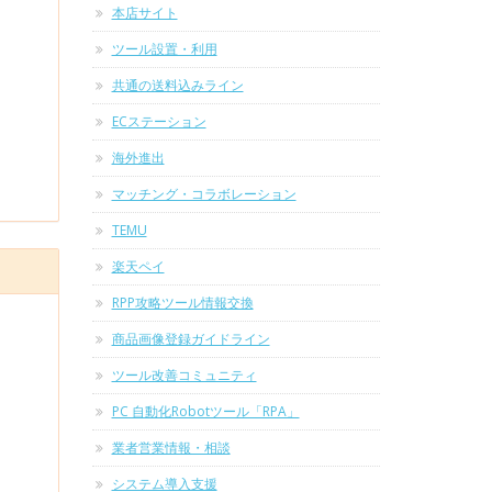
本店サイト
ツール設置・利用
共通の送料込みライン
ECステーション
海外進出
マッチング・コラボレーション
TEMU
楽天ペイ
RPP攻略ツール情報交換
商品画像登録ガイドライン
ツール改善コミュニティ
PC 自動化Robotツール「RPA」
業者営業情報・相談
システム導入支援