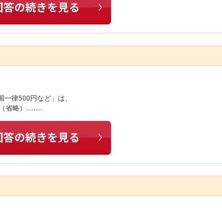
国一律500円など」は、
（省略）………