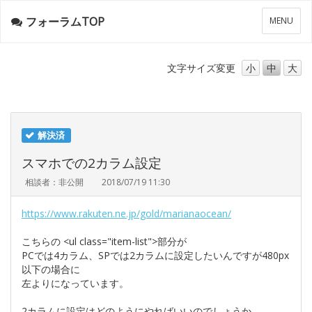
フォーラムTOP
メ
MENU
ニ
ュ
ー
文字サイズ
変更
小
中
大
解決済
スマホでの2カラム設定
相談者：非公開
2018/07/19 11:30
https://www.rakuten.ne.jp/gold/marianaocean/
こちらの <ul class="item-list">部分が
PCでは4カラム、SPでは2カラムに設定したいんですが480px
以下の場合に
左よりになっています。
2カラムに設定はどのようにやればいいのでしょうか。