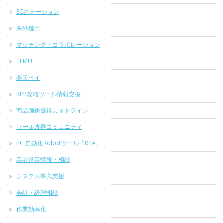
ECステーション
海外進出
マッチング・コラボレーション
TEMU
楽天ペイ
RPP攻略ツール情報交換
商品画像登録ガイドライン
ツール改善コミュニティ
PC 自動化Robotツール「RPA」
業者営業情報・相談
システム導入支援
会計・経理相談
作業効率化