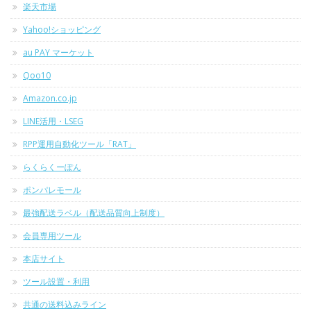
楽天市場
Yahoo!ショッピング
au PAY マーケット
Qoo10
Amazon.co.jp
LINE活用・LSEG
RPP運用自動化ツール「RAT」
らくらくーぽん
ポンパレモール
最強配送ラベル（配送品質向上制度）
会員専用ツール
本店サイト
ツール設置・利用
共通の送料込みライン