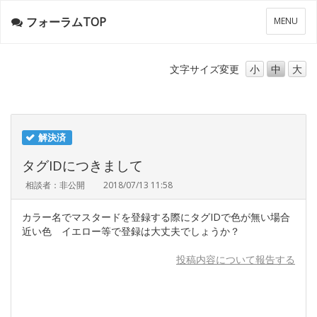
フォーラムTOP
メ
MENU
ニ
ュ
ー
文字サイズ
変更
小
中
大
解決済
タグIDにつきまして
相談者：非公開
2018/07/13 11:58
カラー名でマスタードを登録する際にタグIDで色が無い場合
近い色 イエロー等で登録は大丈夫でしょうか？
投稿内容について報告する