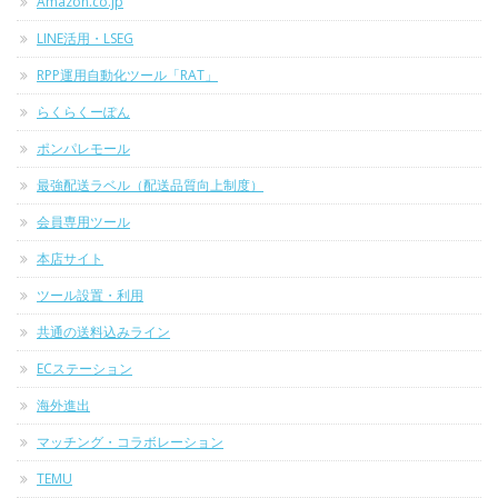
Amazon.co.jp
LINE活用・LSEG
RPP運用自動化ツール「RAT」
らくらくーぽん
ポンパレモール
最強配送ラベル（配送品質向上制度）
会員専用ツール
本店サイト
ツール設置・利用
共通の送料込みライン
ECステーション
海外進出
マッチング・コラボレーション
TEMU