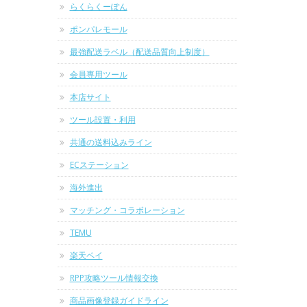
らくらくーぽん
ポンパレモール
最強配送ラベル（配送品質向上制度）
会員専用ツール
本店サイト
ツール設置・利用
共通の送料込みライン
ECステーション
海外進出
マッチング・コラボレーション
TEMU
楽天ペイ
RPP攻略ツール情報交換
商品画像登録ガイドライン