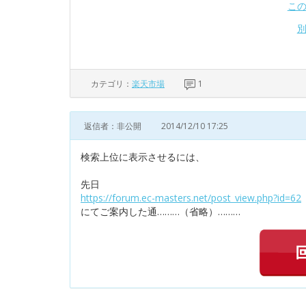
こ
カテゴリ：
楽天市場
1
返信者：非公開
2014/12/10 17:25
検索上位に表示させるには、
先日
https://forum.ec-masters.net/post_view.php?id=62
にてご案内した通………（省略）………