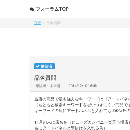
フォーラムTOP
TOP
品名質問
解決済
品名質問
相談者：非公開
2014/12/10 16:48
当店の商品で最も強力なキーワードは［アートパネ
（もともと検索キーワードを思いつきにくい商品で
キーワードの所にアートパネルと入れても450位外
11月の末に店名を［ヒューズカンパニー楽天市場
名にアートパネルと壁掛けを入れる為）