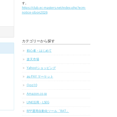
す。
https://club.ec-masters.net/index.php?ecm-
notice-obon2026
カテゴリーから探す
初心者・はじめて
楽天市場
Yahoo!ショッピング
au PAY マーケット
Qoo10
Amazon.co.jp
LINE活用・LSEG
RPP運用自動化ツール「RAT」