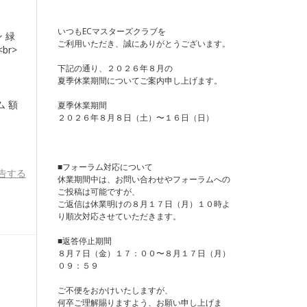
いつもECマスターズクラブを
 緑
ご利用いただき、誠にありがとうございます。
br>
下記の通り、２０２６年８月の
夏季休業期間についてご案内申し上げます。
ム 額
夏季休業期間
２０２６年８月８日（土）〜１６日（日）
■フォーラム対応について
告する
休業期間中は、お問い合わせやフォーラムへの
ご投稿は可能ですが、
ご返信は休業明けの８月１７日（月）１０時よ
り順次対応させていただきます。
■返答停止期間
８月７日（金）１７：００〜８月１７日（月）
０９：５９
ご不便をおかけいたしますが、
何卒ご理解賜りますよう、お願い申し上げま