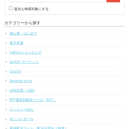
返信も検索対象にする
カテゴリーから探す
初心者・はじめて
楽天市場
Yahoo!ショッピング
au PAY マーケット
Qoo10
Amazon.co.jp
LINE活用・LSEG
RPP運用自動化ツール「RAT」
らくらくーぽん
ポンパレモール
最強配送ラベル（配送品質向上制度）