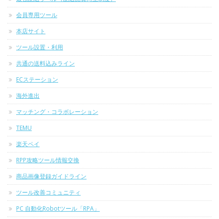
会員専用ツール
本店サイト
ツール設置・利用
共通の送料込みライン
ECステーション
海外進出
マッチング・コラボレーション
TEMU
楽天ペイ
RPP攻略ツール情報交換
商品画像登録ガイドライン
ツール改善コミュニティ
PC 自動化Robotツール「RPA」