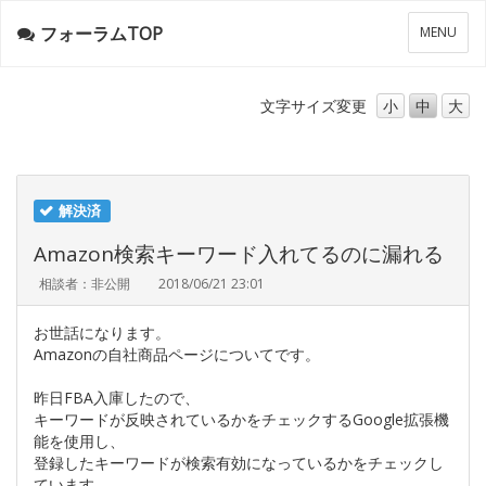
フォーラムTOP
メ
MENU
ニ
ュ
ー
文字サイズ
変更
小
中
大
解決済
Amazon検索キーワード入れてるのに漏れる
相談者：非公開
2018/06/21 23:01
お世話になります。
Amazonの自社商品ページについてです。
昨日FBA入庫したので、
キーワードが反映されているかをチェックするGoogle拡張機
能を使用し、
登録したキーワードが検索有効になっているかをチェックし
ています。