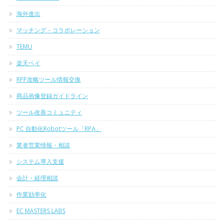
海外進出
マッチング・コラボレーション
TEMU
楽天ペイ
RPP攻略ツール情報交換
商品画像登録ガイドライン
ツール改善コミュニティ
PC 自動化Robotツール「RPA」
業者営業情報・相談
システム導入支援
会計・経理相談
作業効率化
EC MASTERS LABS