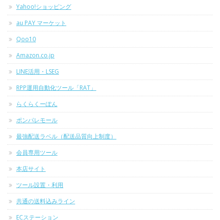
Yahoo!ショッピング
au PAY マーケット
Qoo10
Amazon.co.jp
LINE活用・LSEG
RPP運用自動化ツール「RAT」
らくらくーぽん
ポンパレモール
最強配送ラベル（配送品質向上制度）
会員専用ツール
本店サイト
ツール設置・利用
共通の送料込みライン
ECステーション