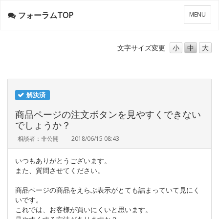
フォーラムTOP
メ
MENU
ニ
ュ
ー
文字サイズ
変更
小
中
大
解決済
商品ページの注文ボタンを見やすくできない
でしょうか？
相談者：非公開
2018/06/15 08:43
いつもありがとうございます。
また、質問させてください。
商品ページの商品をえらぶ表示がとても詰まっていて見にく
いです。
これでは、お客様が買いにくいと思います。