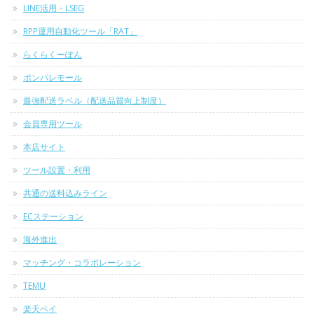
LINE活用・LSEG
RPP運用自動化ツール「RAT」
らくらくーぽん
ポンパレモール
最強配送ラベル（配送品質向上制度）
会員専用ツール
本店サイト
ツール設置・利用
共通の送料込みライン
ECステーション
海外進出
マッチング・コラボレーション
TEMU
楽天ペイ