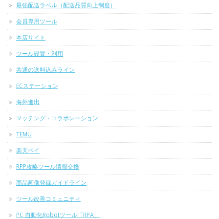
最強配送ラベル（配送品質向上制度）
会員専用ツール
本店サイト
ツール設置・利用
共通の送料込みライン
ECステーション
海外進出
マッチング・コラボレーション
TEMU
楽天ペイ
RPP攻略ツール情報交換
商品画像登録ガイドライン
ツール改善コミュニティ
PC 自動化Robotツール「RPA」