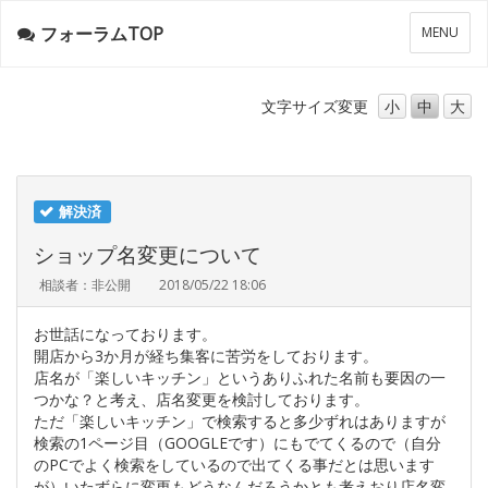
フォーラムTOP
メ
MENU
ニ
ュ
ー
文字サイズ
変更
小
中
大
解決済
ショップ名変更について
相談者：非公開
2018/05/22 18:06
お世話になっております。
開店から3か月が経ち集客に苦労をしております。
店名が「楽しいキッチン」というありふれた名前も要因の一
つかな？と考え、店名変更を検討しております。
ただ「楽しいキッチン」で検索すると多少ずれはありますが
検索の1ページ目（GOOGLEです）にもでてくるので（自分
のPCでよく検索をしているので出てくる事だとは思います
が）いたずらに変更もどうなんだろうかとも考えおり店名変