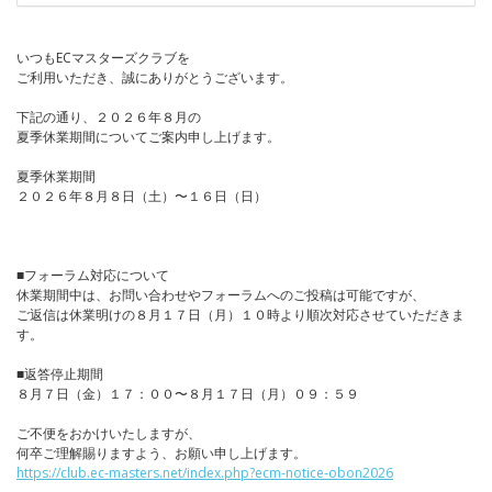
いつもECマスターズクラブを
ご利用いただき、誠にありがとうございます。
下記の通り、２０２６年８月の
夏季休業期間についてご案内申し上げます。
夏季休業期間
２０２６年８月８日（土）〜１６日（日）
■フォーラム対応について
休業期間中は、お問い合わせやフォーラムへのご投稿は可能ですが、
ご返信は休業明けの８月１７日（月）１０時より順次対応させていただきま
す。
■返答停止期間
８月７日（金）１７：００〜８月１７日（月）０９：５９
ご不便をおかけいたしますが、
何卒ご理解賜りますよう、お願い申し上げます。
https://club.ec-masters.net/index.php?ecm-notice-obon2026