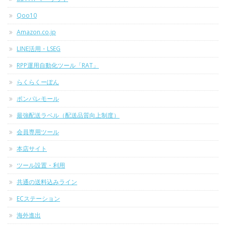
Qoo10
Amazon.co.jp
LINE活用・LSEG
RPP運用自動化ツール「RAT」
らくらくーぽん
ポンパレモール
最強配送ラベル（配送品質向上制度）
会員専用ツール
本店サイト
ツール設置・利用
共通の送料込みライン
ECステーション
海外進出