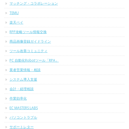
マッチング・コラボレーション
TEMU
楽天ペイ
RPP攻略ツール情報交換
商品画像登録ガイドライン
ツール改善コミュニティ
PC 自動化Robotツール「RPA」
業者営業情報・相談
システム導入支援
会計・経理相談
作業効率化
EC MASTERS LABS
パソコントラブル
サポートレター