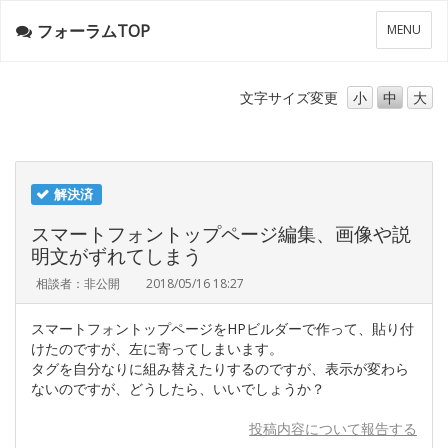
フォーラムTOP
メ
MENU
ニ
ュ
ー
文字サイズ
変更
小
中
大
解決済
スマートフォントップページ編集、画像や説
明文がずれてしまう
相談者：非公開
2018/05/16 18:27
スマートフォントップページをHPビルダーで作って、貼り付
けたのですが、左に寄ってしまいます。
タグを自分なりに組み替えたりするのですが、表示が変わら
ないのですが、どうしたら、いいでしょうか？
投稿内容について報告する