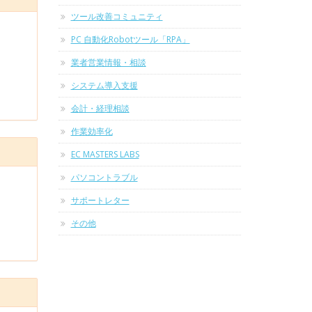
ツール改善コミュニティ
PC 自動化Robotツール「RPA」
業者営業情報・相談
システム導入支援
会計・経理相談
作業効率化
EC MASTERS LABS
パソコントラブル
サポートレター
その他