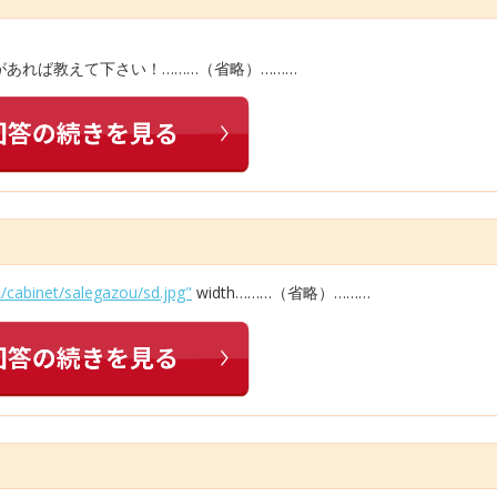
あれば教えて下さい！………（省略）………
/cabinet/salegazou/sd.jpg"
width………（省略）………