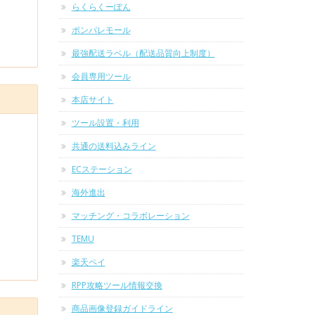
らくらくーぽん
ポンパレモール
最強配送ラベル（配送品質向上制度）
会員専用ツール
本店サイト
ツール設置・利用
共通の送料込みライン
ECステーション
海外進出
マッチング・コラボレーション
TEMU
楽天ペイ
RPP攻略ツール情報交換
商品画像登録ガイドライン