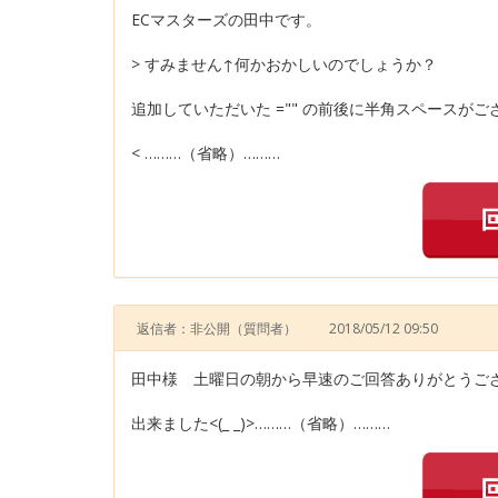
ECマスターズの田中です。
> すみません↑何かおかしいのでしょうか？
追加していただいた ="" の前後に半角スペースがご
< ………（省略）………
返信者：非公開
（質問者）
2018/05/12 09:50
田中様 土曜日の朝から早速のご回答ありがとうご
出来ました<(_ _)>………（省略）………