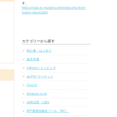
す。
https://club.ec-masters.net/index.php?ecm-
notice-obon2026
カテゴリーから探す
初心者・はじめて
楽天市場
Yahoo!ショッピング
au PAY マーケット
Qoo10
Amazon.co.jp
LINE活用・LSEG
RPP運用自動化ツール「RAT」