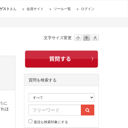
ゲスト
さん
会員サイト
ツール一覧
ログイン
文字サイズ
変更
小
中
大
質問を検索する
うに
どれほ
返信も検索対象にする