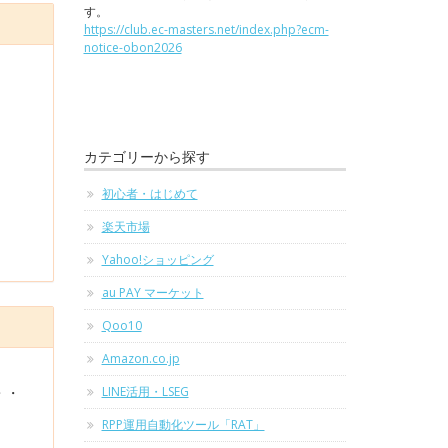
す。
https://club.ec-masters.net/index.php?ecm-
notice-obon2026
カテゴリーから探す
初心者・はじめて
楽天市場
Yahoo!ショッピング
au PAY マーケット
Qoo10
Amazon.co.jp
・・
LINE活用・LSEG
RPP運用自動化ツール「RAT」