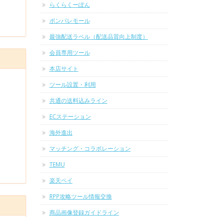
らくらくーぽん
ポンパレモール
最強配送ラベル（配送品質向上制度）
会員専用ツール
本店サイト
ツール設置・利用
共通の送料込みライン
ECステーション
海外進出
マッチング・コラボレーション
TEMU
楽天ペイ
RPP攻略ツール情報交換
商品画像登録ガイドライン