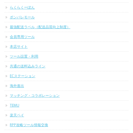
らくらくーぽん
ポンパレモール
最強配送ラベル（配送品質向上制度）
会員専用ツール
本店サイト
ツール設置・利用
共通の送料込みライン
ECステーション
海外進出
マッチング・コラボレーション
TEMU
楽天ペイ
RPP攻略ツール情報交換