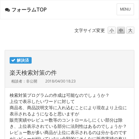
フォーラムTOP
メ
MENU
ニ
ュ
ー
文字サイズ
変更
小
中
大
解決済
楽天検索対策の件
相談者：非公開
2018/04/30 18:23
検索対策プログラムの作成は可能なのでしょうか？
上位で表示したいワードに対して
商品名、商品説明文等に入れ込むことにより現在より上位に
表示されるようになると思いますが
販売実績やレビュー数等のコントロールしにくい部分は除
き、上位表示されている部分に法則性はあるのでしょうか？
レビュー数が多い商品が上位に表示されるのは分かるのです
がレビューが付いていない金額的にそんなに販売実績の有り