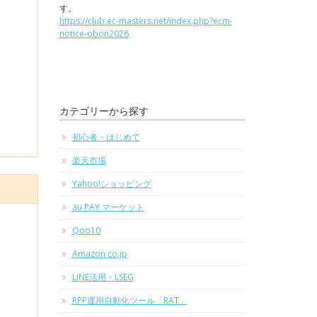
す。
https://club.ec-masters.net/index.php?ecm-
notice-obon2026
カテゴリーから探す
初心者・はじめて
楽天市場
Yahoo!ショッピング
au PAY マーケット
Qoo10
Amazon.co.jp
LINE活用・LSEG
RPP運用自動化ツール「RAT」