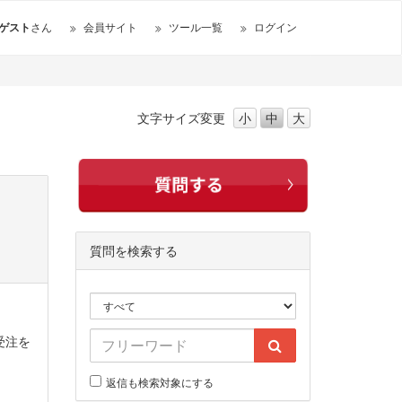
ゲスト
さん
会員サイト
ツール一覧
ログイン
文字サイズ
変更
小
中
大
質問を検索する
受注を
返信も検索対象にする