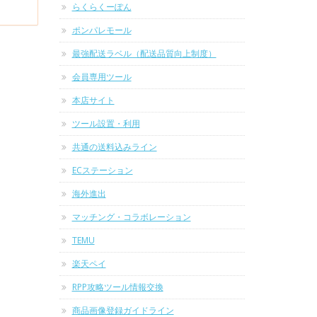
らくらくーぽん
ポンパレモール
最強配送ラベル（配送品質向上制度）
会員専用ツール
本店サイト
ツール設置・利用
共通の送料込みライン
ECステーション
海外進出
マッチング・コラボレーション
TEMU
楽天ペイ
RPP攻略ツール情報交換
商品画像登録ガイドライン