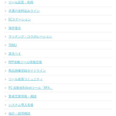
ツール設置・利用
共通の送料込みライン
ECステーション
海外進出
マッチング・コラボレーション
TEMU
楽天ペイ
RPP攻略ツール情報交換
商品画像登録ガイドライン
ツール改善コミュニティ
PC 自動化Robotツール「RPA」
業者営業情報・相談
システム導入支援
会計・経理相談