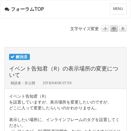
フォーラムTOP
メ
MENU
ニ
ュ
ー
文字サイズ
変更
小
中
大
解決済
イベント告知君（R）の表示場所の変更につ
いて
相談者：非公開
2018/04/06 07:59
イベント告知君（R）
を設置していますが、表示場所を変更したいのですが、
どこに入って変更したらいいのかわかりません。
表示したい場所に、インラインフレームのタグを設置してく
ださい。