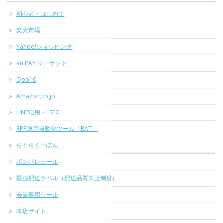
初心者・はじめて
楽天市場
Yahoo!ショッピング
au PAY マーケット
Qoo10
Amazon.co.jp
LINE活用・LSEG
RPP運用自動化ツール「RAT」
らくらくーぽん
ポンパレモール
最強配送ラベル（配送品質向上制度）
会員専用ツール
本店サイト