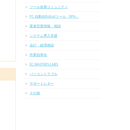
ツール改善コミュニティ
PC 自動化Robotツール「RPA」
業者営業情報・相談
システム導入支援
会計・経理相談
作業効率化
EC MASTERS LABS
パソコントラブル
サポートレター
その他