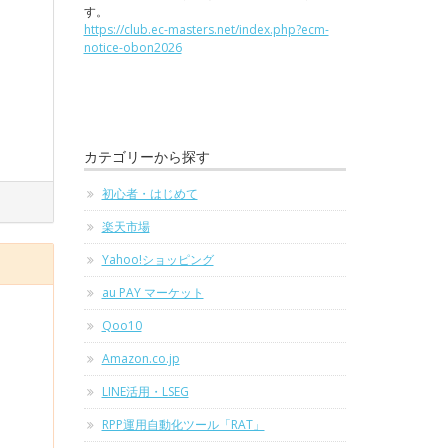
す。
https://club.ec-masters.net/index.php?ecm-
notice-obon2026
カテゴリーから探す
初心者・はじめて
楽天市場
Yahoo!ショッピング
au PAY マーケット
Qoo10
Amazon.co.jp
LINE活用・LSEG
RPP運用自動化ツール「RAT」