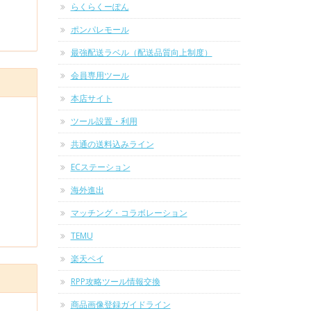
らくらくーぽん
ポンパレモール
最強配送ラベル（配送品質向上制度）
会員専用ツール
本店サイト
ツール設置・利用
共通の送料込みライン
ECステーション
海外進出
マッチング・コラボレーション
TEMU
楽天ペイ
RPP攻略ツール情報交換
商品画像登録ガイドライン