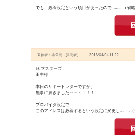
でも、必着設定という項目があったので ………（省略
返信者：非公開
（質問者）
2018/04/04 11:22
ECマスターズ
田中様
本日のサポートレターですが、
無事に届きました～～～！！！
プロバイダ設定で
このアドレスは必着するという設定に変更し………（