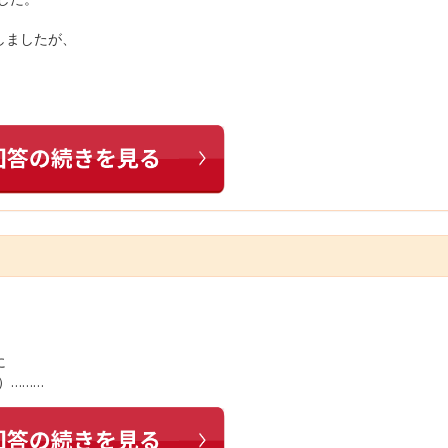
しましたが、
に
）………