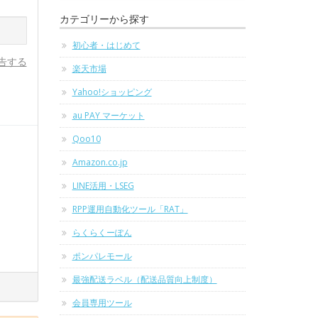
カテゴリーから探す
初心者・はじめて
告する
楽天市場
Yahoo!ショッピング
au PAY マーケット
Qoo10
Amazon.co.jp
LINE活用・LSEG
RPP運用自動化ツール「RAT」
らくらくーぽん
ポンパレモール
最強配送ラベル（配送品質向上制度）
会員専用ツール