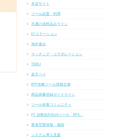
本店サイト
ツール設置・利用
共通の送料込みライン
ECステーション
海外進出
マッチング・コラボレーション
TEMU
楽天ペイ
RPP攻略ツール情報交換
商品画像登録ガイドライン
ツール改善コミュニティ
PC 自動化Robotツール「RPA」
業者営業情報・相談
システム導入支援