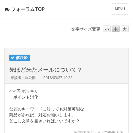
フォーラムTOP
メ
MENU
ニ
ュ
ー
文字サイズ
変更
小
中
大
解決済
先ほど来たメールについて？
相談者：非公開
2018/03/27 10:22
○○○円 ポッキリ
ポイント消化
などのキーワードに対しても対策可能な
商品があれば、対応お願いします。
どこに文章を書きいればよいですか？
投稿内容について報告する