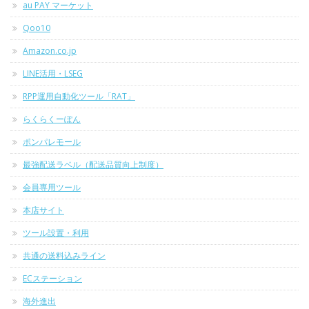
au PAY マーケット
Qoo10
Amazon.co.jp
LINE活用・LSEG
RPP運用自動化ツール「RAT」
らくらくーぽん
ポンパレモール
最強配送ラベル（配送品質向上制度）
会員専用ツール
本店サイト
ツール設置・利用
共通の送料込みライン
ECステーション
海外進出