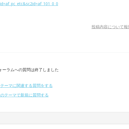
cid=af_pc_etc&sc2id=af_101_0_0
投稿内容について報
ォーラムへの質問は終了しました
のテーマに関連する質問をする
別のテーマで新規に質問する