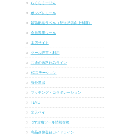
らくらくーぽん
ポンパレモール
最強配送ラベル（配送品質向上制度）
会員専用ツール
本店サイト
ツール設置・利用
共通の送料込みライン
ECステーション
海外進出
マッチング・コラボレーション
TEMU
楽天ペイ
RPP攻略ツール情報交換
商品画像登録ガイドライン