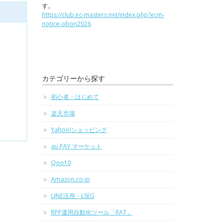
す。
https://club.ec-masters.net/index.php?ecm-
notice-obon2026
カテゴリーから探す
初心者・はじめて
楽天市場
Yahoo!ショッピング
au PAY マーケット
Qoo10
Amazon.co.jp
LINE活用・LSEG
RPP運用自動化ツール「RAT」