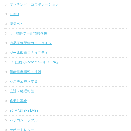
マッチング・コラボレーション
TEMU
楽天ペイ
RPP攻略ツール情報交換
商品画像登録ガイドライン
ツール改善コミュニティ
PC 自動化Robotツール「RPA」
業者営業情報・相談
システム導入支援
会計・経理相談
作業効率化
EC MASTERS LABS
パソコントラブル
サポートレター