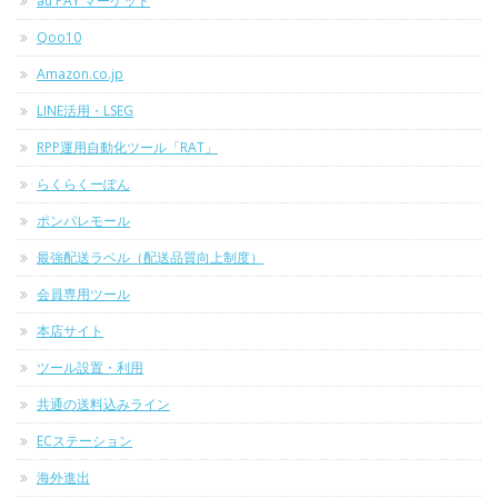
au PAY マーケット
Qoo10
Amazon.co.jp
LINE活用・LSEG
RPP運用自動化ツール「RAT」
らくらくーぽん
ポンパレモール
最強配送ラベル（配送品質向上制度）
会員専用ツール
本店サイト
ツール設置・利用
共通の送料込みライン
ECステーション
海外進出