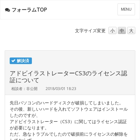
フォーラムTOP
メ
MENU
ニ
ュ
ー
文字サイズ
変更
小
中
大
解決済
アドビイラストレーターCS3のライセンス認
証について
相談者：非公開
2018/03/01 18:23
先日パソコンのハードディスクが破損してしまいました。
その後、新しいハードを入れてソフトウェアはインストール
したのですが、
アドビイラストレーター（CS3）に関してはライセンス認証
が必要になります。
ただ、急なトラブルでしたので破損前にライセンスの解除を