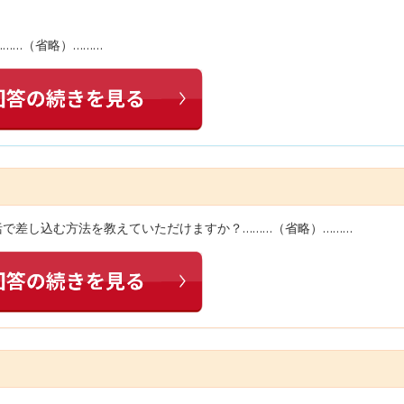
……（省略）………
括で差し込む方法を教えていただけますか？………（省略）………