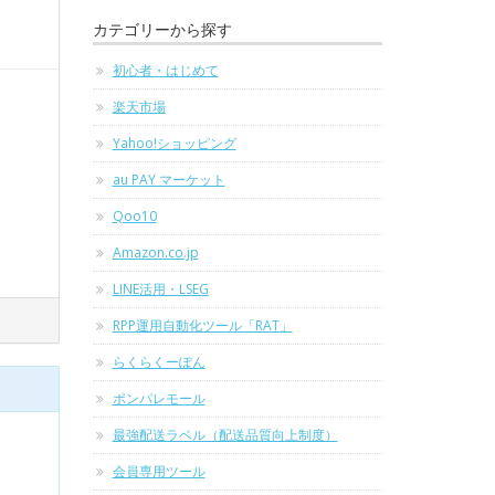
カテゴリーから探す
初心者・はじめて
楽天市場
Yahoo!ショッピング
au PAY マーケット
Qoo10
Amazon.co.jp
LINE活用・LSEG
RPP運用自動化ツール「RAT」
らくらくーぽん
ポンパレモール
最強配送ラベル（配送品質向上制度）
会員専用ツール