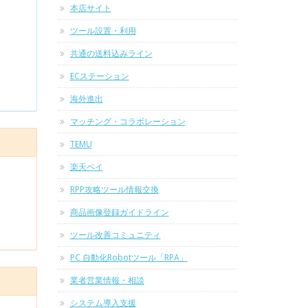
本店サイト
ツール設置・利用
共通の送料込みライン
ECステーション
海外進出
マッチング・コラボレーション
TEMU
楽天ペイ
RPP攻略ツール情報交換
商品画像登録ガイドライン
ツール改善コミュニティ
PC 自動化Robotツール「RPA」
業者営業情報・相談
システム導入支援