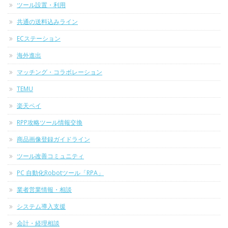
ツール設置・利用
共通の送料込みライン
ECステーション
海外進出
マッチング・コラボレーション
TEMU
楽天ペイ
RPP攻略ツール情報交換
商品画像登録ガイドライン
ツール改善コミュニティ
PC 自動化Robotツール「RPA」
業者営業情報・相談
システム導入支援
会計・経理相談