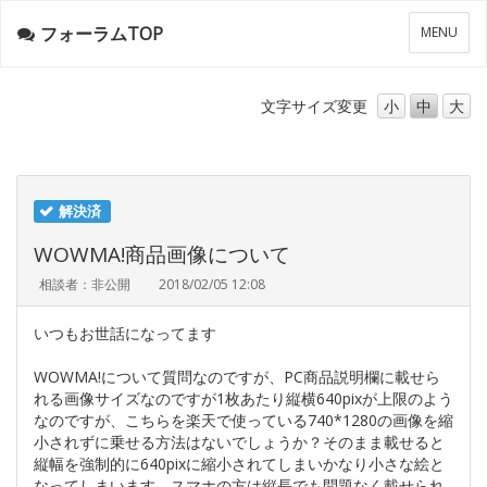
フォーラムTOP
メ
MENU
ニ
ュ
ー
文字サイズ
変更
小
中
大
解決済
WOWMA!商品画像について
相談者：非公開
2018/02/05 12:08
いつもお世話になってます
WOWMA!について質問なのですが、PC商品説明欄に載せら
れる画像サイズなのですが1枚あたり縦横640pixが上限のよう
なのですが、こちらを楽天で使っている740*1280の画像を縮
小されずに乗せる方法はないでしょうか？そのまま載せると
縦幅を強制的に640pixに縮小されてしまいかなり小さな絵と
なってしまいます。スマホの方は縦長でも問題なく載せられ