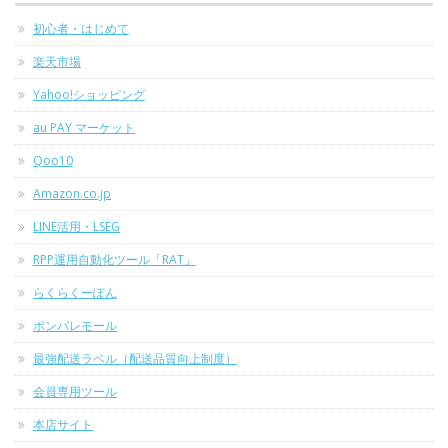
初心者・はじめて
楽天市場
Yahoo!ショッピング
au PAY マーケット
Qoo10
Amazon.co.jp
LINE活用・LSEG
RPP運用自動化ツール「RAT」
らくらくーぽん
ポンパレモール
最強配送ラベル（配送品質向上制度）
会員専用ツール
本店サイト