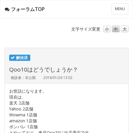
フォーラムTOP
メ
MENU
ニ
ュ
ー
文字サイズ
変更
小
中
大
解決済
Qoo10はどうでしょうか？
相談者：非公開
2018/01/26 13:02
お世話になります。
現在は、
楽天 2店舗
Yahoo 2店舗
Wowma 1店舗
amazon 1店舗
ポンパレ 1店舗
とやっており、来月Qoo10に出店予定です。