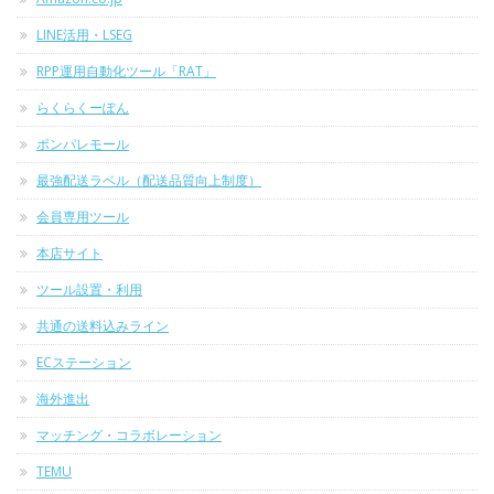
LINE活用・LSEG
RPP運用自動化ツール「RAT」
らくらくーぽん
ポンパレモール
最強配送ラベル（配送品質向上制度）
会員専用ツール
本店サイト
ツール設置・利用
共通の送料込みライン
ECステーション
海外進出
マッチング・コラボレーション
TEMU