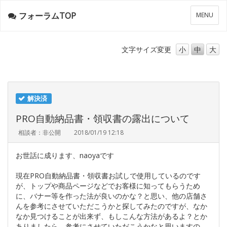
フォーラムTOP
メ
MENU
ニ
ュ
ー
文字サイズ
変更
小
中
大
解決済
PRO自動納品書・領収書の露出について
相談者：非公開
2018/01/19 12:18
お世話に成ります、naoyaです
現在PRO自動納品書・領収書お試しで使用しているのです
が、トップや商品ページなどでお客様に知ってもらうため
に、バナー等を作った法が良いのかな？と思い、他の店舗さ
んを参考にさせていただこうかと探してみたのですが、なか
なか見つけることが出来ず、もしこんな方法があるよ？とか
ありましたら、参考にさせていただこうかなと思いますの