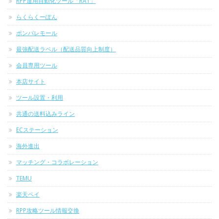
RPP運用自動化ツール「RAT」
らくらくーぽん
ポンパレモール
最強配送ラベル（配送品質向上制度）
会員専用ツール
本店サイト
ツール設置・利用
共通の送料込みライン
ECステーション
海外進出
マッチング・コラボレーション
TEMU
楽天ペイ
RPP攻略ツール情報交換