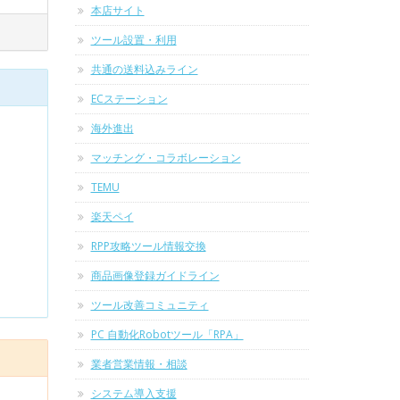
本店サイト
ツール設置・利用
共通の送料込みライン
ECステーション
海外進出
マッチング・コラボレーション
TEMU
楽天ペイ
RPP攻略ツール情報交換
商品画像登録ガイドライン
ツール改善コミュニティ
PC 自動化Robotツール「RPA」
業者営業情報・相談
システム導入支援