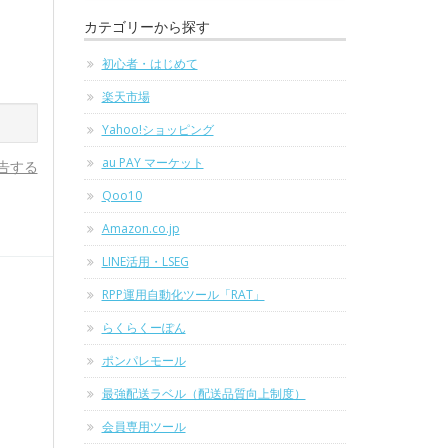
カテゴリーから探す
初心者・はじめて
楽天市場
Yahoo!ショッピング
au PAY マーケット
告する
Qoo10
Amazon.co.jp
LINE活用・LSEG
RPP運用自動化ツール「RAT」
らくらくーぽん
ポンパレモール
最強配送ラベル（配送品質向上制度）
会員専用ツール