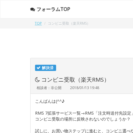
フォーラムTOP
TOP
コンビニ受取（楽天RMS）
解決済
コンビニ受取（楽天RMS）
相談者：非公開
2018/01/13 19:48
こんばんは(^^♪
RMS 7拡張サービス一覧→RMS「注文時送付先設
コンビニ受取の場所に反映されないのでしょうか？
試しに、お買い物ステップに進むと、コンビニ選べ