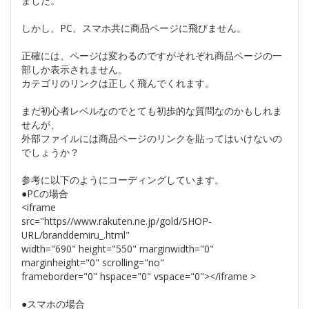
ました。
しかし、PC、スマホ共に商品ページに飛びません。
正確には、ページは変わるのですがそれぞれ商品ページの一
部しか表示されません。
カテゴリのリンクは正しく飛んでくれます。
まだ初心者レベルなのでとても初歩的な質問なのかもしれま
せんが、
外部ファイルには商品ページのリンクを貼ってはいけないの
でしょうか？
参考に以下のようにコーディングしています。
●PCの場合
<iframe
src="https//www.rakuten.ne.jp/gold/SHOP-
URL/branddemiru_.html"
width="690" height="550" marginwidth="0"
marginheight="0" scrolling="no"
frameborder="0" hspace="0" vspace="0"></iframe >
●スマホの場合