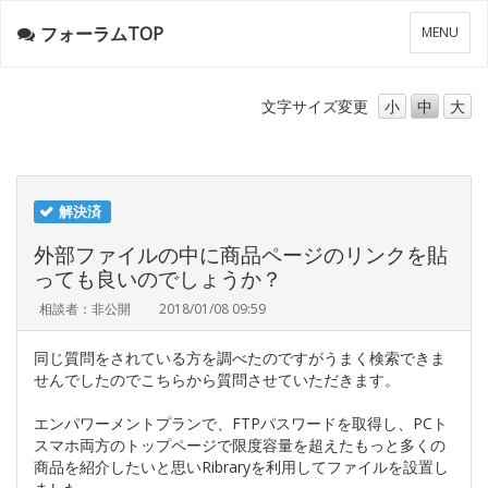
フォーラムTOP
メ
MENU
ニ
ュ
ー
文字サイズ
変更
小
中
大
解決済
外部ファイルの中に商品ページのリンクを貼
っても良いのでしょうか？
相談者：非公開
2018/01/08 09:59
同じ質問をされている方を調べたのですがうまく検索できま
せんでしたのでこちらから質問させていただきます。
エンパワーメントプランで、FTPパスワードを取得し、PCト
スマホ両方のトップページで限度容量を超えたもっと多くの
商品を紹介したいと思いRibraryを利用してファイルを設置し