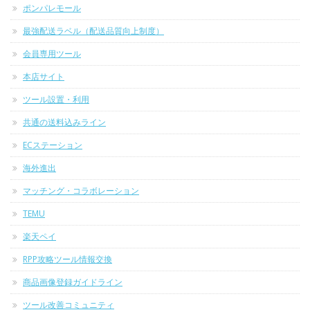
ポンパレモール
最強配送ラベル（配送品質向上制度）
会員専用ツール
本店サイト
ツール設置・利用
共通の送料込みライン
ECステーション
海外進出
マッチング・コラボレーション
TEMU
楽天ペイ
RPP攻略ツール情報交換
商品画像登録ガイドライン
ツール改善コミュニティ