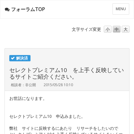
フォーラムTOP
メ
MENU
ニ
ュ
ー
文字サイズ
変更
小
中
大
解決済
セレクトプレミアム10 を上手く反映してい
るサイトご紹介ください。
相談者：非公開
2015/05/28 10:10
お世話になります。
セレクトプレミアム10 申込みました。
弊社 サイトに反映するにあたり リサーチをしたいので