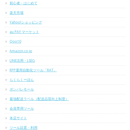
初心者・はじめて
楽天市場
Yahoo!ショッピング
au PAY マーケット
Qoo10
Amazon.co.jp
LINE活用・LSEG
RPP運用自動化ツール「RAT」
らくらくーぽん
ポンパレモール
最強配送ラベル（配送品質向上制度）
会員専用ツール
本店サイト
ツール設置・利用