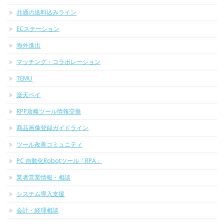
共通の送料込みライン
ECステーション
海外進出
マッチング・コラボレーション
TEMU
楽天ペイ
RPP攻略ツール情報交換
商品画像登録ガイドライン
ツール改善コミュニティ
PC 自動化Robotツール「RPA」
業者営業情報・相談
システム導入支援
会計・経理相談