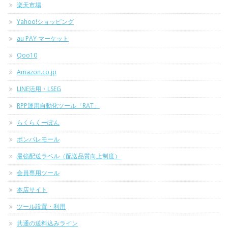
楽天市場
Yahoo!ショッピング
au PAY マーケット
Qoo10
Amazon.co.jp
LINE活用・LSEG
RPP運用自動化ツール「RAT」
らくらくーぽん
ポンパレモール
最強配送ラベル（配送品質向上制度）
会員専用ツール
本店サイト
ツール設置・利用
共通の送料込みライン