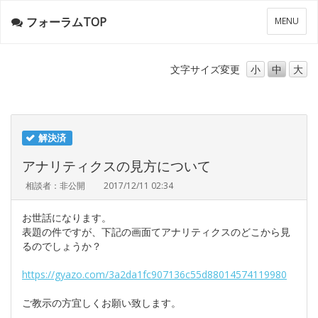
フォーラムTOP
メ
MENU
ニ
ュ
ー
文字サイズ
変更
小
中
大
解決済
アナリティクスの見方について
相談者：非公開
2017/12/11 02:34
お世話になります。
表題の件ですが、下記の画面てアナリティクスのどこから見
るのでしょうか？
https://gyazo.com/3a2da1fc907136c55d88014574119980
ご教示の方宜しくお願い致します。