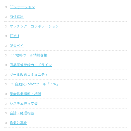
ECステーション
海外進出
マッチング・コラボレーション
TEMU
楽天ペイ
RPP攻略ツール情報交換
商品画像登録ガイドライン
ツール改善コミュニティ
PC 自動化Robotツール「RPA」
業者営業情報・相談
システム導入支援
会計・経理相談
作業効率化