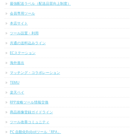
最強配送ラベル（配送品質向上制度）
会員専用ツール
本店サイト
ツール設置・利用
共通の送料込みライン
ECステーション
海外進出
マッチング・コラボレーション
TEMU
楽天ペイ
RPP攻略ツール情報交換
商品画像登録ガイドライン
ツール改善コミュニティ
PC 自動化Robotツール「RPA」