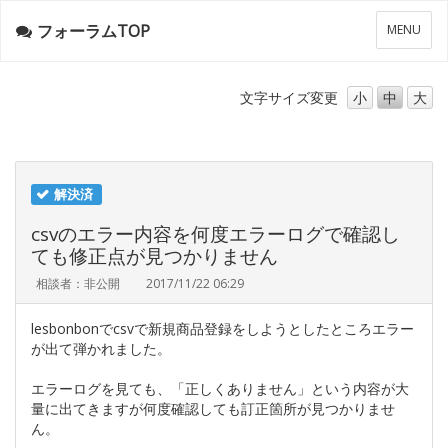
フォーラムTOP
メ
MENU
ニ
ュ
ー
文字サイズ
変更
小
中
大
解決済
csvのエラー内容を何度エラーログで確認し
ても修正点が見つかりません
相談者：非公開
2017/11/22 06:29
lesbonbonでcsvで新規商品登録をしようとしたところエラー
が出て弾かれました。
エラーログを見ても、「正しくありません」という内容が大
量に出てきますが何度確認しても訂正箇所が見つかりませ
ん。