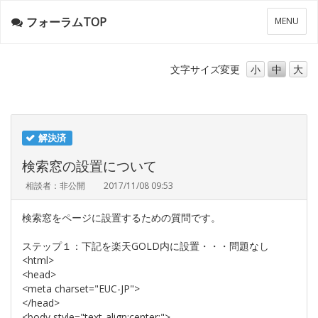
フォーラムTOP
メ
MENU
ニ
ュ
ー
文字サイズ
変更
小
中
大
解決済
検索窓の設置について
相談者：非公開
2017/11/08 09:53
検索窓をページに設置するための質問です。
ステップ１：下記を楽天GOLD内に設置・・・問題なし
<html>
<head>
<meta charset="EUC-JP">
</head>
<body style="text-align:center;">