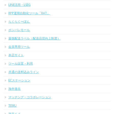
LINE活用・LSEG
RPP運用自動化ツール「RAT」
らくらくーぽん
ポンパレモール
最強配送ラベル（配送品質向上制度）
会員専用ツール
本店サイト
ツール設置・利用
共通の送料込みライン
ECステーション
海外進出
マッチング・コラボレーション
TEMU
楽天ペイ