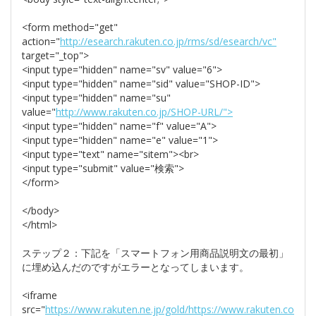
<form method="get"
action="
http://esearch.rakuten.co.jp/rms/sd/esearch/vc"
target="_top">
<input type="hidden" name="sv" value="6">
<input type="hidden" name="sid" value="SHOP-ID">
<input type="hidden" name="su"
value="
http://www.rakuten.co.jp/SHOP-URL/">
<input type="hidden" name="f" value="A">
<input type="hidden" name="e" value="1">
<input type="text" name="sitem"><br>
<input type="submit" value="検索">
</form>
</body>
</html>
ステップ２：下記を「スマートフォン用商品説明文の最初」
に埋め込んだのですがエラーとなってしまいます。
<iframe
src="
https://www.rakuten.ne.jp/gold/https://www.rakuten.co