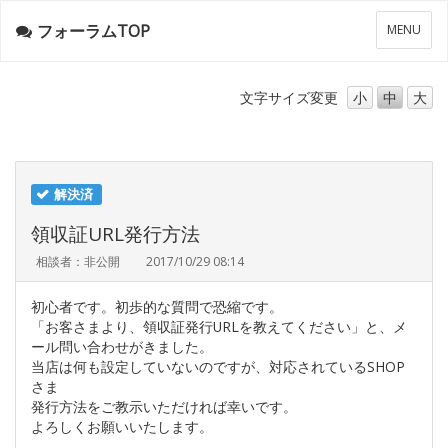
フォーラムTOP
メ
MENU
ニ
ュ
ー
文字サイズ
変更
小
中
大
解決済
領収証URL発行方法
相談者：非公開
2017/10/29 08:14
初心者です。初歩的な質問で恐縮です。
「お客さまより、領収証発行URLを教えてください」と、メ
ール問い合わせがきました。
当店は何も設定していないのですが、対応されているSHOP
さま
発行方法をご教示いただければ幸いです。
よろしくお願いいたします。