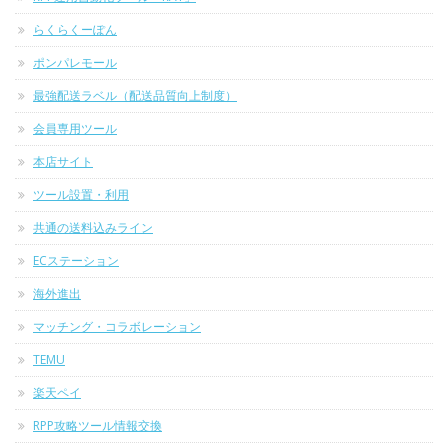
らくらくーぽん
ポンパレモール
最強配送ラベル（配送品質向上制度）
会員専用ツール
本店サイト
ツール設置・利用
共通の送料込みライン
ECステーション
海外進出
マッチング・コラボレーション
TEMU
楽天ペイ
RPP攻略ツール情報交換