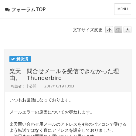
フォーラムTOP
メ
MENU
ニ
ュ
ー
文字サイズ
変更
小
中
大
解決済
楽天 問合せメールを受信できなかった理
由。 Thunderbird
相談者：非公開
2017/10/19 13:03
いつもお世話になっております。
メールエラーの原因についてお尋ねします。
楽天問い合わせ用メールのアドレスを4台のパソコンで受ける
よう転送ではなく直にアドレスを設定しておりました。