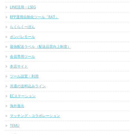
LINE活用・LSEG
RPP運用自動化ツール「RAT」
らくらくーぽん
ポンパレモール
最強配送ラベル（配送品質向上制度）
会員専用ツール
本店サイト
ツール設置・利用
共通の送料込みライン
ECステーション
海外進出
マッチング・コラボレーション
TEMU