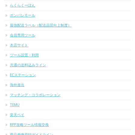
らくらくーぽん
ポンパレモール
最強配送ラベル（配送品質向上制度）
会員専用ツール
本店サイト
ツール設置・利用
共通の送料込みライン
ECステーション
海外進出
マッチング・コラボレーション
TEMU
楽天ペイ
RPP攻略ツール情報交換
商品画像登録ガイドライン