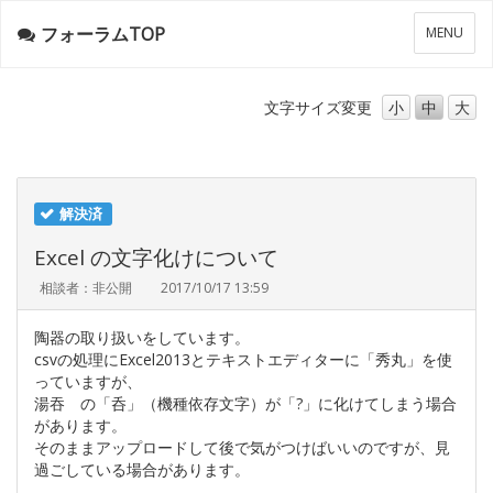
フォーラムTOP
メ
MENU
ニ
ュ
ー
文字サイズ
変更
小
中
大
解決済
Excel の文字化けについて
相談者：非公開
2017/10/17 13:59
陶器の取り扱いをしています。
csvの処理にExcel2013とテキストエディターに「秀丸」を使
っていますが、
湯吞 の「呑」（機種依存文字）が「?」に化けてしまう場合
があります。
そのままアップロードして後で気がつけばいいのですが、見
過ごしている場合があります。