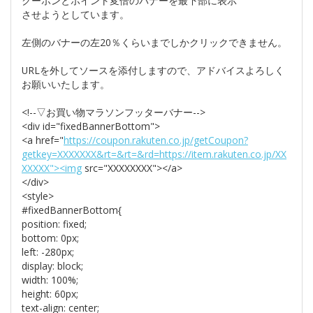
クーポンとポイント変倍のバナーを最下部に表示
させようとしています。
左側のバナーの左20％くらいまでしかクリックできません。
URLを外してソースを添付しますので、アドバイスよろしく
お願いいたします。
<!--▽お買い物マラソンフッターバナー-->
<div id="fixedBannerBottom">
<a href="
https://coupon.rakuten.co.jp/getCoupon?
getkey=XXXXXXX&rt=&rt=&rd=https://item.rakuten.co.jp/XX
XXXXX"><img
src="XXXXXXXX"></a>
</div>
<style>
#fixedBannerBottom{
position: fixed;
bottom: 0px;
left: -280px;
display: block;
width: 100%;
height: 60px;
text-align: center;