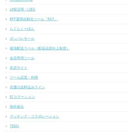
LINE活用・LSEG
RPP運用自動化ツール「RAT」
らくらくーぽん
ポンパレモール
最強配送ラベル（配送品質向上制度）
会員専用ツール
本店サイト
ツール設置・利用
共通の送料込みライン
ECステーション
海外進出
マッチング・コラボレーション
TEMU