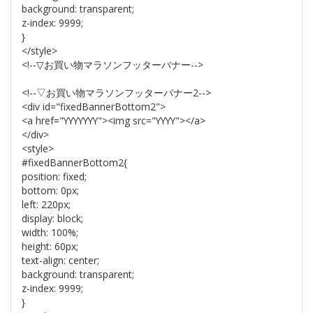
background: transparent;
z-index: 9999;
}
</style>
<!--▽お買い物マラソンフッターバナー-->
<!--▽お買い物マラソンフッターバナー2-->
<div id="fixedBannerBottom2">
<a href="YYYYYYY"><img src="YYYY"></a>
</div>
<style>
#fixedBannerBottom2{
position: fixed;
bottom: 0px;
left: 220px;
display: block;
width: 100%;
height: 60px;
text-align: center;
background: transparent;
z-index: 9999;
}