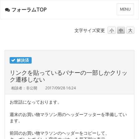
フォーラムTOP
メ
MENU
ニ
ュ
ー
文字サイズ
変更
小
中
大
解決済
リンクを貼っているバナーの一部しかクリッ
ク遷移しない
相談者：非公開
2017/09/28 16:24
お世話になっております。
週末のお買い物マラソン用のヘッダーフッターを準備してい
ます。
前回のお買い物マラソンのヘッダーをコピーして、