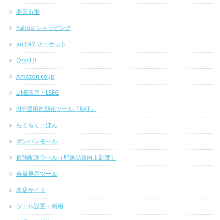
楽天市場
Yahoo!ショッピング
au PAY マーケット
Qoo10
Amazon.co.jp
LINE活用・LSEG
RPP運用自動化ツール「RAT」
らくらくーぽん
ポンパレモール
最強配送ラベル（配送品質向上制度）
会員専用ツール
本店サイト
ツール設置・利用