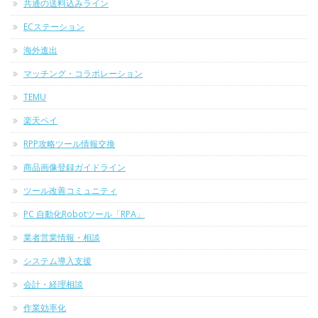
共通の送料込みライン
ECステーション
海外進出
マッチング・コラボレーション
TEMU
楽天ペイ
RPP攻略ツール情報交換
商品画像登録ガイドライン
ツール改善コミュニティ
PC 自動化Robotツール「RPA」
業者営業情報・相談
システム導入支援
会計・経理相談
作業効率化