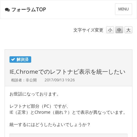
フォーラムTOP
メ
MENU
ニ
ュ
ー
文字サイズ
変更
小
中
大
解決済
IE,Chromeでのレフトナビ表示を統一したい
相談者：非公開
2017/09/13 19:26
お世話になっております。
レフトナビ部分（PC）ですが、
IE（正常）とChrome（崩れ？）とで表示が異なっています。
統一するにはどうしたらよいでしょうか？