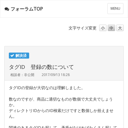
フォーラムTOP
メ
MENU
ニ
ュ
ー
文字サイズ
変更
小
中
大
解決済
タグID 登録の数について
相談者：非公開
2017/09/13 18:28
タグIDの登録が大切なのは理解しました。
数なのですが、商品に適切なものが数個で大丈夫でしょう
か。
ディレクトリIDからのID検索だけですと数個しか拾えませ
ん。
関連のあるタグIDを探して、矛盾がなければたくさん探して