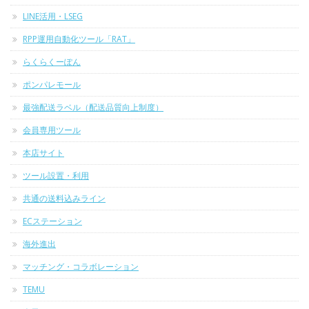
LINE活用・LSEG
RPP運用自動化ツール「RAT」
らくらくーぽん
ポンパレモール
最強配送ラベル（配送品質向上制度）
会員専用ツール
本店サイト
ツール設置・利用
共通の送料込みライン
ECステーション
海外進出
マッチング・コラボレーション
TEMU