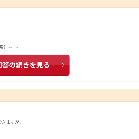
。
略）………
できますが、