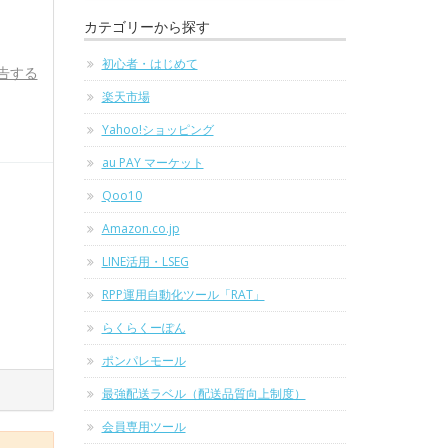
カテゴリーから探す
初心者・はじめて
告する
楽天市場
Yahoo!ショッピング
au PAY マーケット
Qoo10
Amazon.co.jp
LINE活用・LSEG
RPP運用自動化ツール「RAT」
らくらくーぽん
ポンパレモール
最強配送ラベル（配送品質向上制度）
会員専用ツール