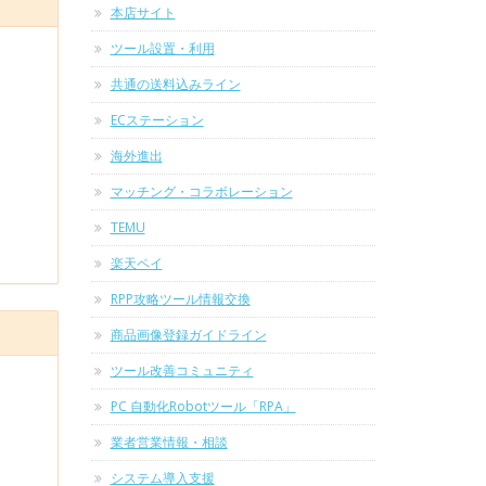
本店サイト
ツール設置・利用
共通の送料込みライン
ECステーション
海外進出
マッチング・コラボレーション
TEMU
楽天ペイ
RPP攻略ツール情報交換
商品画像登録ガイドライン
ツール改善コミュニティ
PC 自動化Robotツール「RPA」
業者営業情報・相談
システム導入支援