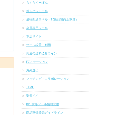
らくらくーぽん
ポンパレモール
最強配送ラベル（配送品質向上制度）
会員専用ツール
本店サイト
ツール設置・利用
共通の送料込みライン
ECステーション
海外進出
マッチング・コラボレーション
TEMU
楽天ペイ
RPP攻略ツール情報交換
商品画像登録ガイドライン