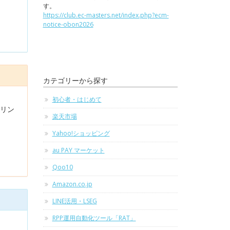
す。
https://club.ec-masters.net/index.php?ecm-
notice-obon2026
カテゴリーから探す
初心者・はじめて
てリン
楽天市場
Yahoo!ショッピング
au PAY マーケット
Qoo10
Amazon.co.jp
LINE活用・LSEG
RPP運用自動化ツール「RAT」