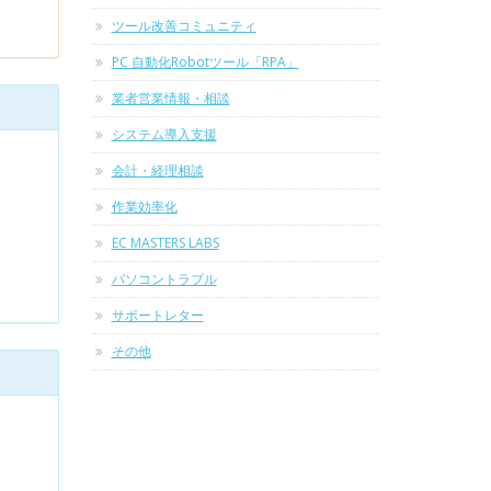
ツール改善コミュニティ
PC 自動化Robotツール「RPA」
業者営業情報・相談
システム導入支援
会計・経理相談
作業効率化
EC MASTERS LABS
パソコントラブル
サポートレター
その他