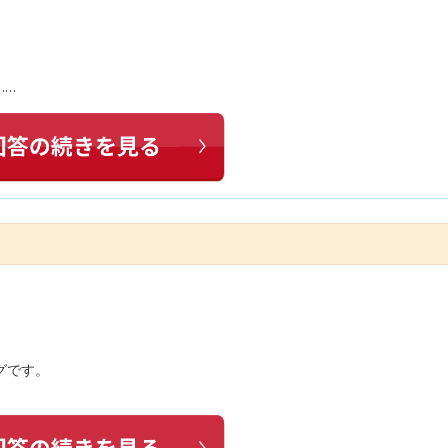
……
グです。