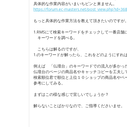
具体的な作業内容がいまいちピンと来ません。
https://forum.ec-masters.net/post_view.php?id=36
もっと具体的な作業方法を教えて頂きたいのですが
1.RMSにて検索キーワードをチェックして一番店舗
キーワードを調べる。
こちらは解るのですが、
1.のキーワードが解ったら、これをどのようにすれ
例えば 「仏壇台」のキーワードでの流入が多かっ
仏壇台のページの商品名やキャッチコピーを工夫し
検索順位君で順位と上位１０ショップの商品名やペ
参考にしてみる。
まずはこの様な感じで宜しいでしょうか？
解らないことばかりなので、ご指導くださいませ。