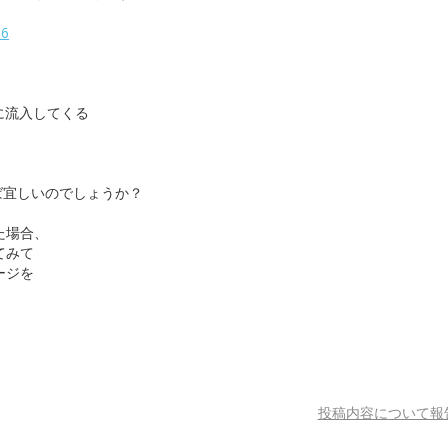
86
。
に流入してくる
ば宜しいのでしょうか？
た場合、
てみて
ージを
投稿内容について報