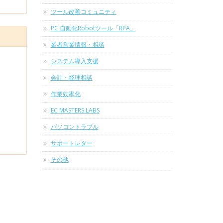
ツール改善コミュニティ
PC 自動化Robotツール「RPA」
業者営業情報・相談
システム導入支援
会計・経理相談
作業効率化
EC MASTERS LABS
パソコントラブル
サポートレター
その他