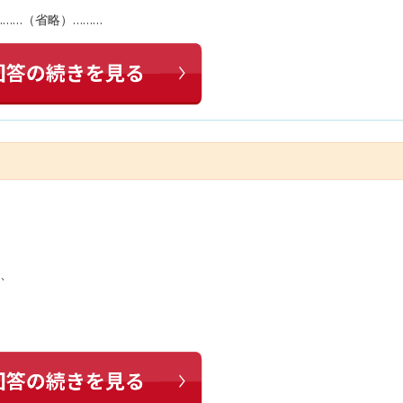
……（省略）………
で、