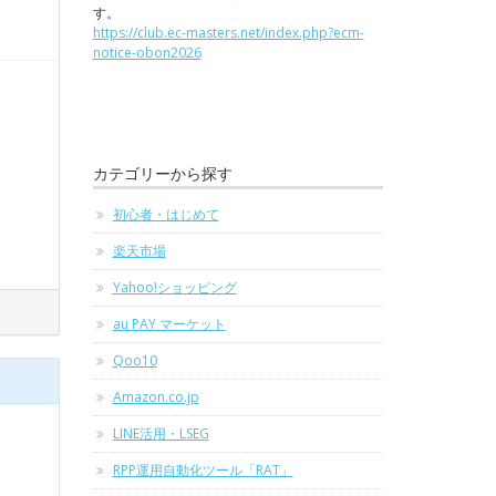
す。
https://club.ec-masters.net/index.php?ecm-
notice-obon2026
カテゴリーから探す
初心者・はじめて
楽天市場
Yahoo!ショッピング
au PAY マーケット
Qoo10
Amazon.co.jp
LINE活用・LSEG
RPP運用自動化ツール「RAT」