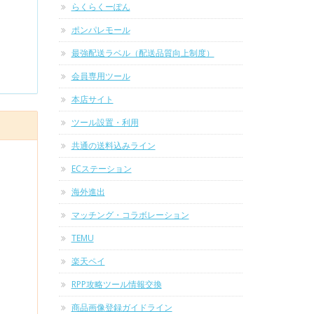
らくらくーぽん
ポンパレモール
最強配送ラベル（配送品質向上制度）
会員専用ツール
本店サイト
ツール設置・利用
共通の送料込みライン
ECステーション
海外進出
マッチング・コラボレーション
TEMU
楽天ペイ
RPP攻略ツール情報交換
商品画像登録ガイドライン