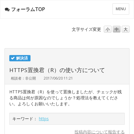
フォーラムTOP
メ
MENU
ニ
ュ
ー
文字サイズ
変更
小
中
大
解決済
HTTPS置換君（R）の使い方について
相談者：非公開
2017/06/20 11:21
HTTPS置換君（R）を使って置換しましたが、チェックが残
る商品は何が原因なのでしょうか？処理法を教えてくださ
い。よろしくお願いいたします。
キーワード：
https
投稿内容について報告する