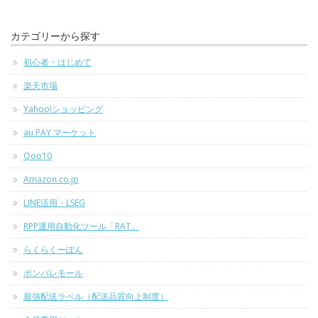
カテゴリーから探す
初心者・はじめて
楽天市場
Yahoo!ショッピング
au PAY マーケット
Qoo10
Amazon.co.jp
LINE活用・LSEG
RPP運用自動化ツール「RAT」
らくらくーぽん
ポンパレモール
最強配送ラベル（配送品質向上制度）