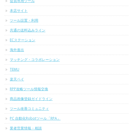
会員専用ツール
本店サイト
ツール設置・利用
共通の送料込みライン
ECステーション
海外進出
マッチング・コラボレーション
TEMU
楽天ペイ
RPP攻略ツール情報交換
商品画像登録ガイドライン
ツール改善コミュニティ
PC 自動化Robotツール「RPA」
業者営業情報・相談