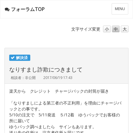
フォーラムTOP
メ
MENU
ニ
ュ
ー
文字サイズ
変更
小
中
大
解決済
なりすまし詐欺につきまして
相談者：非公開
2017/06/19 17:43
楽天から クレジット チャージバックの封筒が届き
「なりすましによる第三者の不正利用」を理由にチャージバ
ックとの事です。
5/10の注文で 5/11発送 ５/12着 ゆうパックでお客様の
所に届いて
ゆうパック調べましたら サインもあります。
送り先の住所は 注文者住所と同じです。