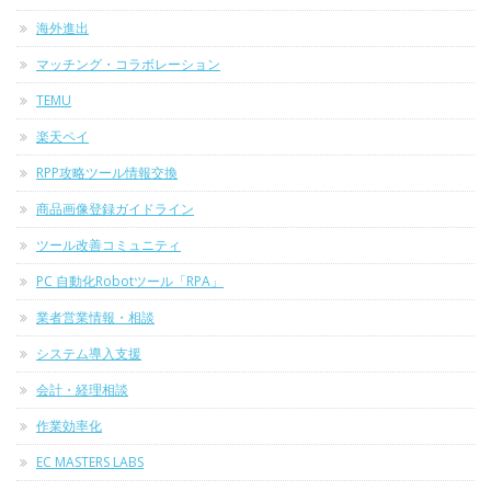
海外進出
マッチング・コラボレーション
TEMU
楽天ペイ
RPP攻略ツール情報交換
商品画像登録ガイドライン
ツール改善コミュニティ
PC 自動化Robotツール「RPA」
業者営業情報・相談
システム導入支援
会計・経理相談
作業効率化
EC MASTERS LABS