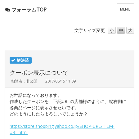
フォーラムTOP
メ
MENU
ニ
ュ
ー
文字サイズ
変更
小
中
大
解決済
クーポン表示について
相談者：非公開
2017/06/15 11:09
お世話になっております。
作成したクーポンを、下記URLの店舗様のように、縦右側に
各商品ページに表示させたいです。
どのようにしたらよろしいでしょうか？
https://store.shopping.yahoo.co.jp/SHOP-URL/ITEM-
URL.html