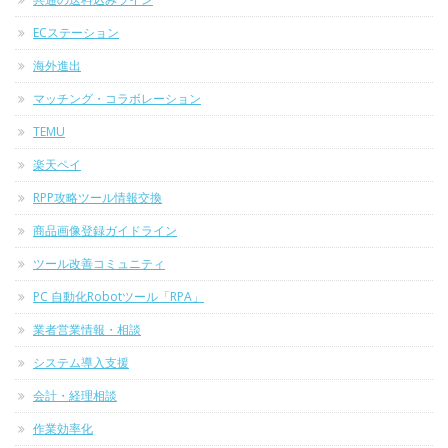
ECステーション
海外進出
マッチング・コラボレーション
TEMU
楽天ペイ
RPP攻略ツール情報交換
商品画像登録ガイドライン
ツール改善コミュニティ
PC 自動化Robotツール「RPA」
業者営業情報・相談
システム導入支援
会計・経理相談
作業効率化