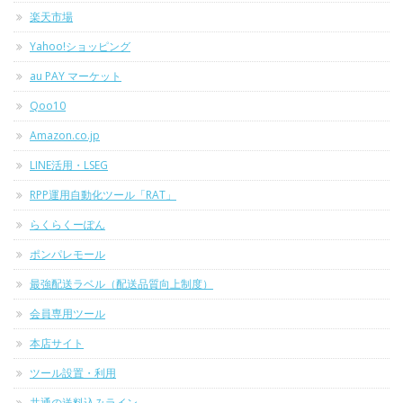
楽天市場
Yahoo!ショッピング
au PAY マーケット
Qoo10
Amazon.co.jp
LINE活用・LSEG
RPP運用自動化ツール「RAT」
らくらくーぽん
ポンパレモール
最強配送ラベル（配送品質向上制度）
会員専用ツール
本店サイト
ツール設置・利用
共通の送料込みライン