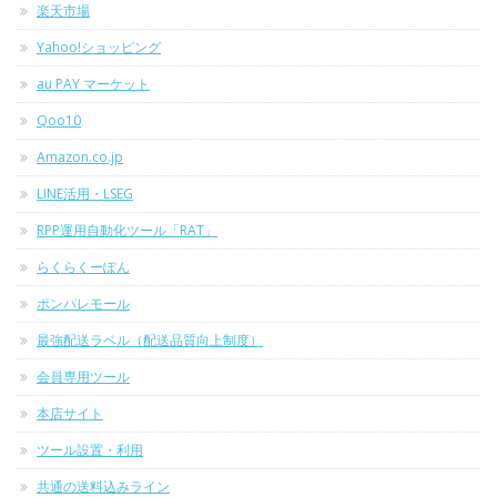
楽天市場
Yahoo!ショッピング
au PAY マーケット
Qoo10
Amazon.co.jp
LINE活用・LSEG
RPP運用自動化ツール「RAT」
らくらくーぽん
ポンパレモール
最強配送ラベル（配送品質向上制度）
会員専用ツール
本店サイト
ツール設置・利用
共通の送料込みライン