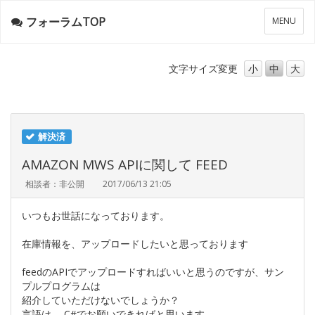
フォーラムTOP
メ
MENU
ニ
ュ
ー
文字サイズ
変更
小
中
大
解決済
AMAZON MWS APIに関して FEED
相談者：非公開
2017/06/13 21:05
いつもお世話になっております。
在庫情報を、アップロードしたいと思っております
feedのAPIでアップロードすればいいと思うのですが、サン
プルプログラムは
紹介していただけないでしょうか？
言語は、 C#でお願いできればと思います。