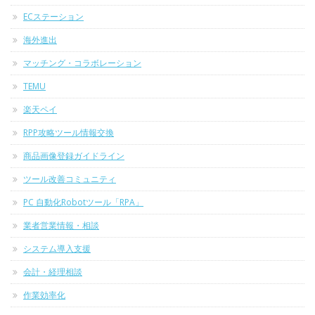
ECステーション
海外進出
マッチング・コラボレーション
TEMU
楽天ペイ
RPP攻略ツール情報交換
商品画像登録ガイドライン
ツール改善コミュニティ
PC 自動化Robotツール「RPA」
業者営業情報・相談
システム導入支援
会計・経理相談
作業効率化