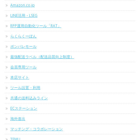
Amazon.co.jp
LINE活用・LSEG
RPP運用自動化ツール「RAT」
らくらくーぽん
ポンパレモール
最強配送ラベル（配送品質向上制度）
会員専用ツール
本店サイト
ツール設置・利用
共通の送料込みライン
ECステーション
海外進出
マッチング・コラボレーション
TEMU