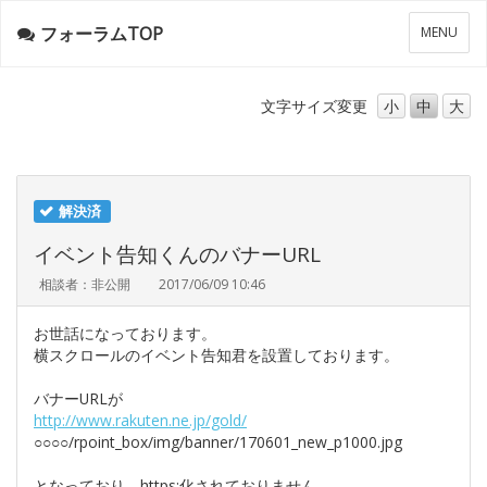
フォーラムTOP
メ
MENU
ニ
ュ
ー
文字サイズ
変更
小
中
大
解決済
イベント告知くんのバナーURL
相談者：非公開
2017/06/09 10:46
お世話になっております。
横スクロールのイベント告知君を設置しております。
バナーURLが
http://www.rakuten.ne.jp/gold/
○○○○/rpoint_box/img/banner/170601_new_p1000.jpg
となっており、https:化されておりません。