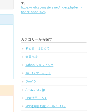
す。
https://club.ec-masters.net/index.php?ecm-
notice-obon2026
カテゴリーから探す
初心者・はじめて
楽天市場
Yahoo!ショッピング
au PAY マーケット
Qoo10
Amazon.co.jp
LINE活用・LSEG
RPP運用自動化ツール「RAT」