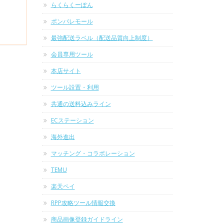
らくらくーぽん
ポンパレモール
最強配送ラベル（配送品質向上制度）
会員専用ツール
本店サイト
ツール設置・利用
共通の送料込みライン
ECステーション
海外進出
マッチング・コラボレーション
TEMU
楽天ペイ
RPP攻略ツール情報交換
商品画像登録ガイドライン