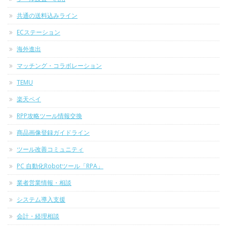
共通の送料込みライン
ECステーション
海外進出
マッチング・コラボレーション
TEMU
楽天ペイ
RPP攻略ツール情報交換
商品画像登録ガイドライン
ツール改善コミュニティ
PC 自動化Robotツール「RPA」
業者営業情報・相談
システム導入支援
会計・経理相談