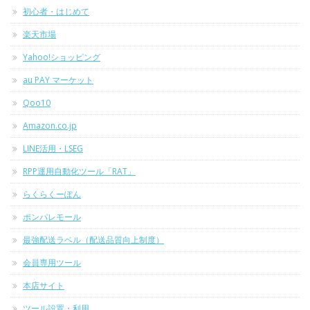
初心者・はじめて
楽天市場
Yahoo!ショッピング
au PAY マーケット
Qoo10
Amazon.co.jp
LINE活用・LSEG
RPP運用自動化ツール「RAT」
らくらくーぽん
ポンパレモール
最強配送ラベル（配送品質向上制度）
会員専用ツール
本店サイト
ツール設置・利用