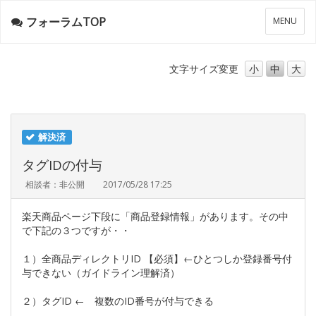
フォーラムTOP
メ
MENU
ニ
ュ
ー
文字サイズ
変更
小
中
大
解決済
タグIDの付与
相談者：非公開
2017/05/28 17:25
楽天商品ページ下段に「商品登録情報」があります。その中
で下記の３つですが・・
１）全商品ディレクトリID 【必須】←ひとつしか登録番号付
与できない（ガイドライン理解済）
２）タグID ← 複数のID番号が付与できる