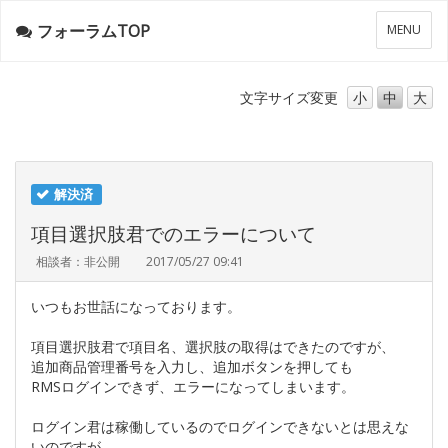
フォーラムTOP
メ
MENU
ニ
ュ
ー
文字サイズ
変更
小
中
大
解決済
項目選択肢君でのエラーについて
相談者：非公開
2017/05/27 09:41
いつもお世話になっております。
項目選択肢君で項目名、選択肢の取得はできたのですが、
追加商品管理番号を入力し、追加ボタンを押しても
RMSログインできず、エラーになってしまいます。
ログイン君は稼働しているのでログインできないとは思えな
いのですが、