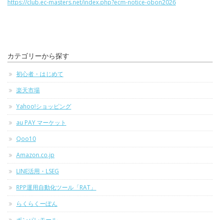
https://club.ec-masters.net/index.php?ecm-notice-obon2026
カテゴリーから探す
初心者・はじめて
楽天市場
Yahoo!ショッピング
au PAY マーケット
Qoo10
Amazon.co.jp
LINE活用・LSEG
RPP運用自動化ツール「RAT」
らくらくーぽん
ポンパレモール